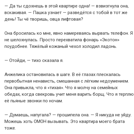
— Да ты сдохнешь в этой квартире одна! — взвизгнула она,
вскакивая. — Пашка узнает — разведётся с тобой в тот же
день! Ты чё творишь, овца лифтовая?
Она бросилась ко мне, явно намереваясь вырвать телефон. Я
не шелохнулась. Просто перехватила фонарь «Экотон»
поудобнее. Тяжёлый кожаный чехол холодил ладонь.
— Отойди, — тихо сказала я.
Анжелика остановилась в шаге. В её глазах плескалась
первобытная ненависть, смешанная с лёгким недоумением.
Она привыкла, что я «тихая». Что я молчу на семейных
обедах, когда свекровь учит меня варить борщ. Что я терплю
её пьяные звонки по ночам.
— Думаешь, напугала? — прошипела она. — Я никуда не уйду.
Можешь хоть ОМОН вызывать. Это квартира моего брата
тоже.