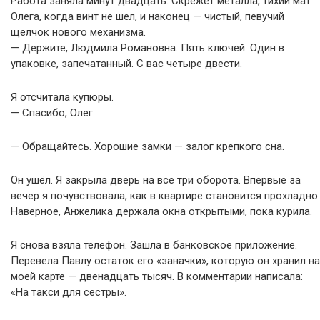
Работа заняла минут двадцать. Скрежет металла, тихий мат
Олега, когда винт не шел, и наконец — чистый, певучий
щелчок нового механизма.
— Держите, Людмила Романовна. Пять ключей. Один в
упаковке, запечатанный. С вас четыре двести.
Я отсчитала купюры.
— Спасибо, Олег.
— Обращайтесь. Хорошие замки — залог крепкого сна.
Он ушёл. Я закрыла дверь на все три оборота. Впервые за
вечер я почувствовала, как в квартире становится прохладно.
Наверное, Анжелика держала окна открытыми, пока курила.
Я снова взяла телефон. Зашла в банковское приложение.
Перевела Павлу остаток его «заначки», которую он хранил на
моей карте — двенадцать тысяч. В комментарии написала:
«На такси для сестры».