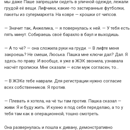
мы даже Паше запрещали сидеть в уличной одежде, лежали
грудой её вещи. Лифчики, какие-то застиранные футболки,
пакеты из супермаркета. На ковре — крошки от чипсов.
— Значит так, Анжелика, — я повернулась к ней. — У тебя есть
пять минут. Собираешь своё барахло в баул и выходишь.
— А то чё? — она сложила руки на груди. — В лифте меня
закроешь? Не смеши, Люська. Пашка мне ключи дал? Дал. Я
здесь по праву. И вообще, я уже в ЖЭК звонила, узнавала
насчёт прописки. Мне сказали — если муж согласен, то…
— В ЖЭКе тебе наврали. Для регистрации нужно согласие
всех собственников. Я против.
— Плевать я хотела, на чё ты там против. Пашка сказал —
живи. Я и буду жить. И кухню я под себя переделаю, а то у
тебя там как в операционной, тошно смотреть.
Она развернулась и пошла к дивану, демонстративно