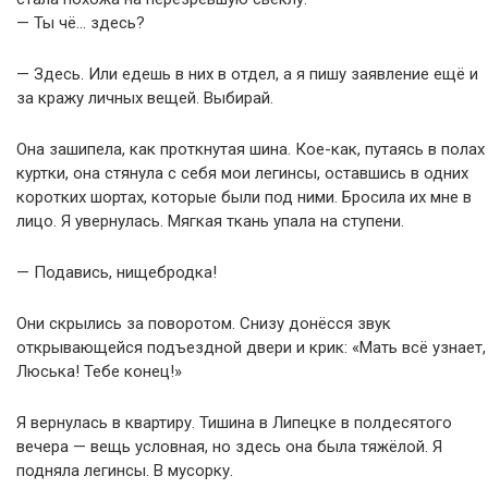
— Ты чё… здесь?
— Здесь. Или едешь в них в отдел, а я пишу заявление ещё и
за кражу личных вещей. Выбирай.
Она зашипела, как проткнутая шина. Кое-как, путаясь в полах
куртки, она стянула с себя мои легинсы, оставшись в одних
коротких шортах, которые были под ними. Бросила их мне в
лицо. Я увернулась. Мягкая ткань упала на ступени.
— Подавись, нищебродка!
Они скрылись за поворотом. Снизу донёсся звук
открывающейся подъездной двери и крик: «Мать всё узнает,
Люська! Тебе конец!»
Я вернулась в квартиру. Тишина в Липецке в полдесятого
вечера — вещь условная, но здесь она была тяжёлой. Я
подняла легинсы. В мусорку.