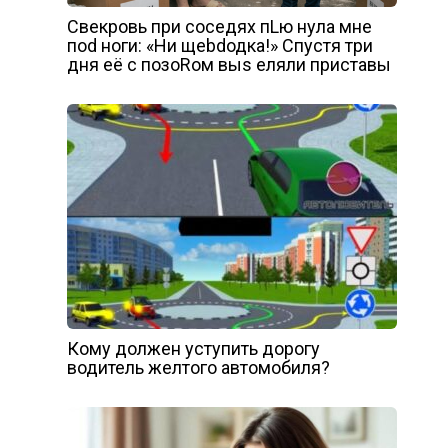
Свекровь при соседях пLю нула мне
поd ноги: «Ни щеbdодка!» Спустя три
дня её с позоRом выs еляли приставы
Кому должен уступить дорогу
водитель желтого автомобиля?