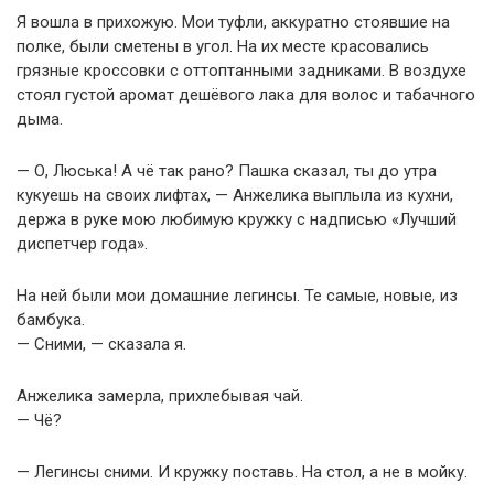
Я вошла в прихожую. Мои туфли, аккуратно стоявшие на
полке, были сметены в угол. На их месте красовались
грязные кроссовки с оттоптанными задниками. В воздухе
стоял густой аромат дешёвого лака для волос и табачного
дыма.
— О, Люська! А чё так рано? Пашка сказал, ты до утра
кукуешь на своих лифтах, — Анжелика выплыла из кухни,
держа в руке мою любимую кружку с надписью «Лучший
диспетчер года».
На ней были мои домашние легинсы. Те самые, новые, из
бамбука.
— Сними, — сказала я.
Анжелика замерла, прихлебывая чай.
— Чё?
— Легинсы сними. И кружку поставь. На стол, а не в мойку.