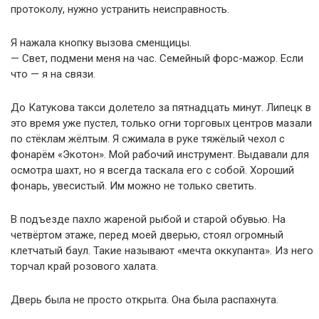
протоколу, нужно устранить неисправность.
Я нажала кнопку вызова сменщицы.
— Свет, подмени меня на час. Семейный форс-мажор. Если
что — я на связи.
До Катукова такси долетело за пятнадцать минут. Липецк в
это время уже пустел, только огни торговых центров мазали
по стёклам жёлтым. Я сжимала в руке тяжёлый чехол с
фонарём «Экотон». Мой рабочий инструмент. Выдавали для
осмотра шахт, но я всегда таскала его с собой. Хороший
фонарь, увесистый. Им можно не только светить.
В подъезде пахло жареной рыбой и старой обувью. На
четвёртом этаже, перед моей дверью, стоял огромный
клетчатый баул. Такие называют «мечта оккупанта». Из него
торчал край розового халата.
Дверь была не просто открыта. Она была распахнута.