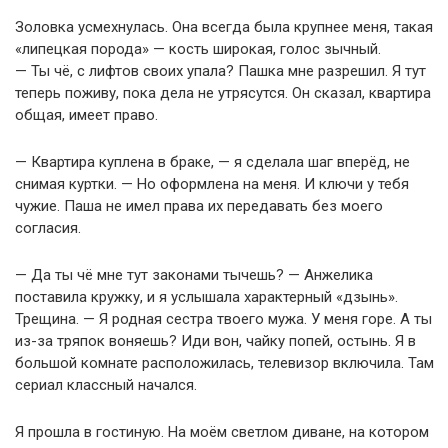
Золовка усмехнулась. Она всегда была крупнее меня, такая
«липецкая порода» — кость широкая, голос зычный.
— Ты чё, с лифтов своих упала? Пашка мне разрешил. Я тут
теперь поживу, пока дела не утрясутся. Он сказал, квартира
общая, имеет право.
— Квартира куплена в браке, — я сделала шаг вперёд, не
снимая куртки. — Но оформлена на меня. И ключи у тебя
чужие. Паша не имел права их передавать без моего
согласия.
— Да ты чё мне тут законами тычешь? — Анжелика
поставила кружку, и я услышала характерный «дзынь».
Трещина. — Я родная сестра твоего мужа. У меня горе. А ты
из-за тряпок воняешь? Иди вон, чайку попей, остынь. Я в
большой комнате расположилась, телевизор включила. Там
сериал классный начался.
Я прошла в гостиную. На моём светлом диване, на котором