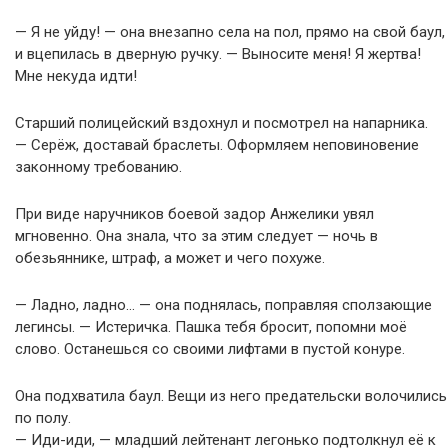
— Я не уйду! — она внезапно села на пол, прямо на свой баул,
и вцепилась в дверную ручку. — Выносите меня! Я жертва!
Мне некуда идти!
Старший полицейский вздохнул и посмотрел на напарника.
— Серёж, доставай браслеты. Оформляем неповиновение
законному требованию.
При виде наручников боевой задор Анжелики увял
мгновенно. Она знала, что за этим следует — ночь в
обезьяннике, штраф, а может и чего похуже.
— Ладно, ладно… — она поднялась, поправляя сползающие
легинсы. — Истеричка. Пашка тебя бросит, попомни моё
слово. Останешься со своими лифтами в пустой конуре.
Она подхватила баул. Вещи из него предательски волочились
по полу.
— Иди-иди, — младший лейтенант легонько подтолкнул её к