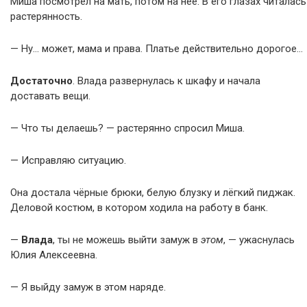
Миша посмотрел на мать, потом на неё. В его глазах читалась
растерянность.
— Ну… может, мама и права. Платье действительно дорогое…
Достаточно
. Влада развернулась к шкафу и начала
доставать вещи.
— Что ты делаешь? — растерянно спросил Миша.
— Исправляю ситуацию.
Она достала чёрные брюки, белую блузку и лёгкий пиджак.
Деловой костюм, в котором ходила на работу в банк.
—
Влада
, ты не можешь выйти замуж в
этом
, — ужаснулась
Юлия Алексеевна.
— Я выйду замуж в этом наряде.