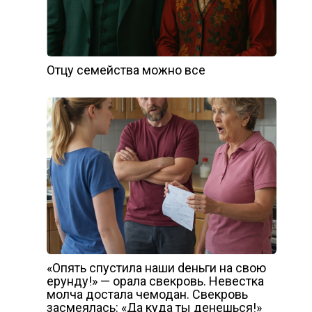
Отцу семейства можно все
«Опять спустила наши dеньги на свою
ерунду!» — орала свекровь. Невестка
молча достала чемодан. Свекровь
засмеялась: «Да куда ты денешься!»