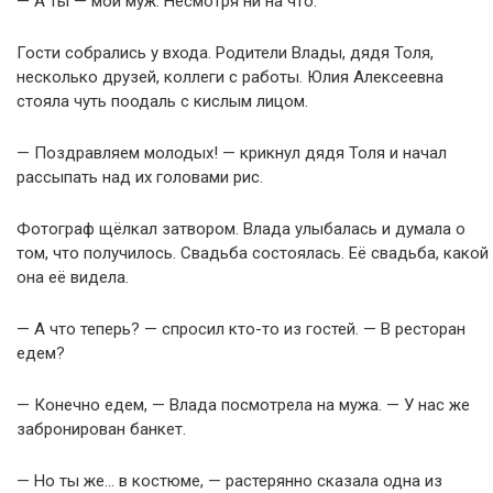
— А ты — мой муж. Несмотря ни на что.
Гости собрались у входа. Родители Влады, дядя Толя,
несколько друзей, коллеги с работы. Юлия Алексеевна
стояла чуть поодаль с кислым лицом.
— Поздравляем молодых! — крикнул дядя Толя и начал
рассыпать над их головами рис.
Фотограф щёлкал затвором. Влада улыбалась и думала о
том, что получилось. Свадьба состоялась. Её свадьба, какой
она её видела.
— А что теперь? — спросил кто-то из гостей. — В ресторан
едем?
— Конечно едем, — Влада посмотрела на мужа. — У нас же
забронирован банкет.
— Но ты же… в костюме, — растерянно сказала одна из