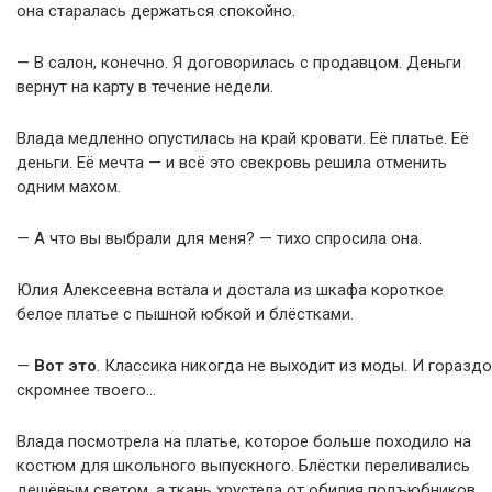
она старалась держаться спокойно.
— В салон, конечно. Я договорилась с продавцом. Деньги
вернут на карту в течение недели.
Влада медленно опустилась на край кровати. Её платье. Её
деньги. Её мечта — и всё это свекровь решила отменить
одним махом.
— А что вы выбрали для меня? — тихо спросила она.
Юлия Алексеевна встала и достала из шкафа короткое
белое платье с пышной юбкой и блёстками.
—
Вот это
. Классика никогда не выходит из моды. И гораздо
скромнее твоего…
Влада посмотрела на платье, которое больше походило на
костюм для школьного выпускного. Блёстки переливались
дешёвым светом, а ткань хрустела от обилия подъюбников.