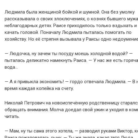
Людмила была женщиной бойкой и шумной. Она без умолку
рассказывала о своих злоключениях, о кознях бывшего мужа
неблагодарных детях. Раисе приходилось только вздыхать и
качать головой. Поначалу Людмила пыталась помогать по
хозяйству. Но её стряпня вызывала у Раисы одно недоумени
— Людочка, ну зачем ты посуду моешь холодной водой? —
пыталась деликатно намекнуть Раиса. — У нас же есть горяч
вода…
— А я привыкла экономить! — гордо отвечала Людмила. — В 
время каждая копейка на счету.
Николай Петрович на новоиспечённую родственницу старалс
обращать внимания. Молча доедал свой ужин и уходил в ком
читать.
— Мам, ну ты сама этого хотела, — разводил руками Виктор, 
Раиса пожаловалась сыну. — Ты же знала, какая тетя Люда…