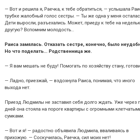
— Вот и решила я, Раечка, к тебе обратиться, — услышала Раи
трубке жалобный голос сестры. — Ты же одна у меня осталас
Дети выросли, разъехались. Может, приеду к тебе на недельк
другую? Вспомним молодость…
Раиса замялась. Отказать сестре, конечно, было неудобн
Но что поделать… Родственница же.
— Я вам мешать не буду! Помогать по хозяйству стану, готов
— Ладно, приезжай, — вздохнула Раиса, понимая, что иного
выхода нет.
Приезд Людмилы не заставил себя долго ждать. Уже через 
дней она стояла на пороге квартиры с огромными клетчатым
сумками.
— Вот и я! — радостно объявила Людмила, вваливаясь в
прихожую. — Соскучилась, Раечка, сил моих нет!