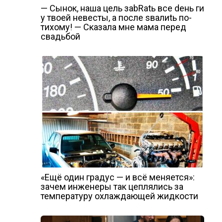
— Сынок, наша цель заbRаtь все dень ги
у твоей невесты, а после sвалиtь по-
тихому! — Сказала мне мама перед
свадьбой
«Ещё один градус — и всё меняется»:
зачем инженеры так цеплялись за
температуру охлаждающей жидкости