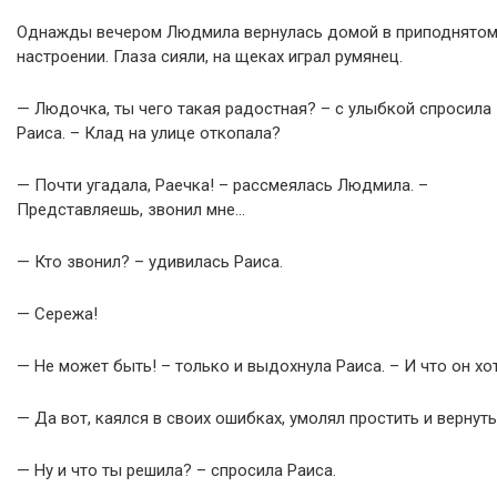
Однажды вечером Людмила вернулась домой в приподнято
настроении. Глаза сияли, на щеках играл румянец.
— Людочка, ты чего такая радостная? – с улыбкой спросила
Раиса. – Клад на улице откопала?
— Почти угадала, Раечка! – рассмеялась Людмила. –
Представляешь, звонил мне…
— Кто звонил? – удивилась Раиса.
— Сережа!
— Не может быть! – только и выдохнула Раиса. – И что он хо
— Да вот, каялся в своих ошибках, умолял простить и вернуть
— Ну и что ты решила? – спросила Раиса.