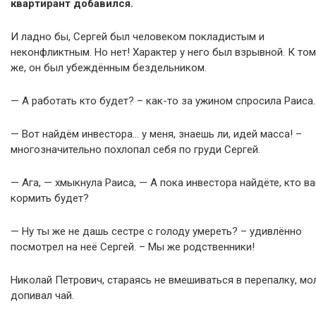
квартирант добавился.
И ладно бы, Сергей был человеком покладистым и
неконфликтным. Но нет! Характер у него был взрывной. К том
же, он был убеждённым бездельником.
— А работать кто будет? – как-то за ужином спросила Раиса.
— Вот найдём инвестора… у меня, знаешь ли, идей масса! –
многозначительно похлопал себя по груди Сергей.
— Ага, — хмыкнула Раиса, — А пока инвестора найдёте, кто ва
кормить будет?
— Ну ты же не дашь сестре с голоду умереть? – удивлённо
посмотрел на неё Сергей. – Мы же родственники!
Николай Петрович, стараясь не вмешиваться в перепалку, мо
допивал чай.