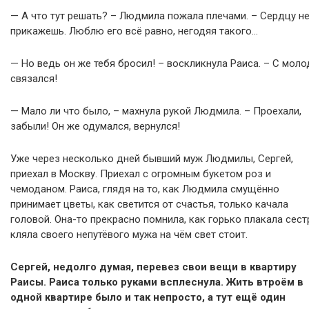
— А что тут решать? – Людмила пожала плечами. – Сердцу н
прикажешь. Люблю его всё равно, негодяя такого…
— Но ведь он же тебя бросил! – воскликнула Раиса. – С мол
связался!
— Мало ли что было, – махнула рукой Людмила. – Проехали,
забыли! Он же одумался, вернулся!
Уже через несколько дней бывший муж Людмилы, Сергей,
приехал в Москву. Приехал с огромным букетом роз и
чемоданом. Раиса, глядя на то, как Людмила смущённо
принимает цветы, как светится от счастья, только качала
головой. Она-то прекрасно помнила, как горько плакала сест
кляла своего непутёвого мужа на чём свет стоит.
Сергей, недолго думая, перевез свои вещи в квартиру
Раисы. Раиса только руками всплеснула. Жить втроём в
одной квартире было и так непросто, а тут ещё один