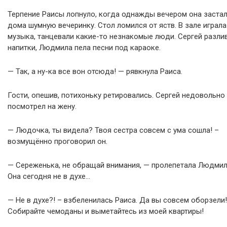
Терпение Раисы лопнуло, когда однажды вечером она заста
дома шумную вечеринку. Стол ломился от яств. В зале играла
музыка, танцевали какие-то незнакомые люди. Сергей разли
напитки, Людмила пела песни под караоке.
— Так, а ну-ка все вон отсюда! — рявкнула Раиса.
Гости, опешив, потихоньку ретировались. Сергей недовольно
посмотрел на жену.
— Людочка, ты видела? Твоя сестра совсем с ума сошла! –
возмущённо проговорил он.
— Сереженька, не обращай внимания, — пролепетала Людмил
Она сегодня не в духе…
— Не в духе?! – взбеленилась Раиса. Да вы совсем оборзели!
Собирайте чемоданы и выметайтесь из моей квартиры!