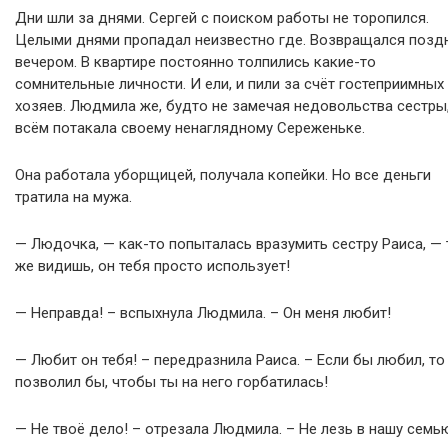
Дни шли за днями. Сергей с поиском работы не торопился.
Целыми днями пропадал неизвестно где. Возвращался позд
вечером. В квартире постоянно толпились какие-то
сомнительные личности. И ели, и пили за счёт гостеприимных
хозяев. Людмила же, будто не замечая недовольства сестры
всём потакала своему ненаглядному Сереженьке.
Она работала уборщицей, получала копейки. Но все деньги
тратила на мужа.
— Людочка, — как-то попыталась вразумить сестру Раиса, —
же видишь, он тебя просто использует!
— Неправда! – вспыхнула Людмила. – Он меня любит!
— Любит он тебя! – передразнила Раиса. – Если бы любил, то
позволил бы, чтобы ты на него горбатилась!
— Не твоё дело! – отрезала Людмила. – Не лезь в нашу семь