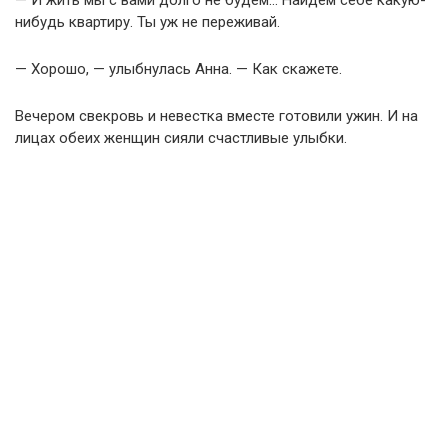
— И жить мы с вами долго не будем… Найдем себе какую-
нибудь квартиру. Ты уж не переживай.
— Хорошо, — улыбнулась Анна. — Как скажете.
Вечером свекровь и невестка вместе готовили ужин. И на
лицах обеих женщин сияли счастливые улыбки.