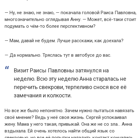
— Ну, не знаю, не знаю, — покачала головой Раиса Павловна,
многозначительно оглядывая Анну. — Может, всё-таки стоит
подумать о чём-то более перспективном?
— Мам, давай не будем. Лучше расскажи, как доехала?
— Да нормально. Тряслась тут в автобусе до вас.
Визит Раисы Павловны затянулся на
неделю. Всю эту неделю Анна старалась не
перечить свекрови, терпеливо снося все её
замечания и колкости.
Но все же было непонятно. Зачем нужно пытаться навязать
своё мнение? Ведь у неё своя жизнь. Сергей успокаивал
жену. Мама у него такая, привыкай. Она же не со зла… Анна
вздыхала. Ей очень хотелось найти общий язык со
свекровью, но все её попытки наладить контакт кончались