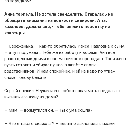
за порядком!
Анна терпела. Не хотела скандалить. Старалась не
обращать внимания на колкости свекрови. А та,
казалось, делала все, чтобы выжить невестку из
квартиры.
— Серёженька, — как-то обратилась Раиса Павловна к сыну,
— я тут подумала… Тебе же на работу к восьми! Аня все
равно целыми днями в своем книжном пропадает. Твоя жена
пусть готовит и убирает у нас, а живёт у своих
родственников! И нам спокойнее, и ей не надо по утрам
сломя голову бежать.
Сергей опешил. Неужели его собственная мать предлагает
выгнать его жену из дома?
— Мам! — возмутился он. — Ты с ума сошла?
— Что я такого сказала?! — невинно захлопала глазами