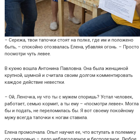
– Сережа, твои тапочки стоят на полке, где им и положено
быть, – спокойно отозвалась Елена, убавляя огонь. – Просто
посмотри чуть левее.
В кухню вошла Антонина Павловна. Она была женщиной
крупной, шумной и считала своим долгом комментировать
каждое действие невестки.
– Ой, Леночка, ну что ты с мужем споришь? Устал человек,
работает, семью кормит, а ты ему – «посмотри левее». Могла
бы и подать, не переломилась бы. Я вот своему покойному
мужу всегда тапочки к ногам ставила.
Елена промолчала. Опыт научил ее, что вступать в полемику
со свекровью – дело неблагодарное и бесполезное. Любое