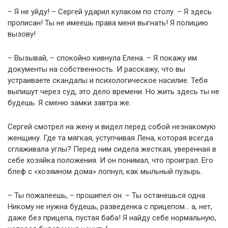
– Я не уйду! – Сергей ударил кулаком по столу. – Я здесь
прописан! Ты не имеешь права меня выгнать! Я полицию
вызову!
– Вызывай, – спокойно кивнула Елена. – Я покажу им
документы на собственность. И расскажу, что вы
устраиваете скандалы и психологическое насилие. Тебя
выпишут через суд, это дело времени. Но жить здесь ты не
будешь. Я сменю замки завтра же.
Сергей смотрел на жену и видел перед собой незнакомую
женщину. Где та мягкая, уступчивая Лена, которая всегда
сглаживала углы? Перед ним сидела жесткая, уверенная в
себе хозяйка положения. И он понимал, что проиграл. Его
блеф с «хозяином дома» лопнул, как мыльный пузырь.
– Ты пожалеешь, – прошипел он. – Ты останешься одна.
Никому не нужна будешь, разведенка с прицепом… а, нет,
даже без прицепа, пустая баба! Я найду себе нормальную,