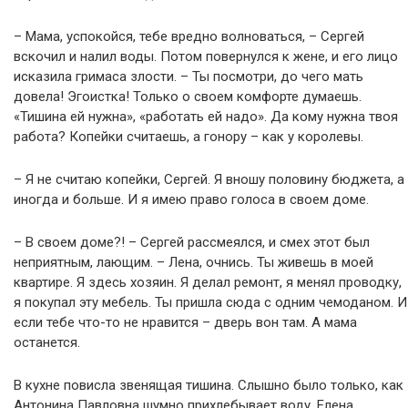
– Мама, успокойся, тебе вредно волноваться, – Сергей
вскочил и налил воды. Потом повернулся к жене, и его лицо
исказила гримаса злости. – Ты посмотри, до чего мать
довела! Эгоистка! Только о своем комфорте думаешь.
«Тишина ей нужна», «работать ей надо». Да кому нужна твоя
работа? Копейки считаешь, а гонору – как у королевы.
– Я не считаю копейки, Сергей. Я вношу половину бюджета, а
иногда и больше. И я имею право голоса в своем доме.
– В своем доме?! – Сергей рассмеялся, и смех этот был
неприятным, лающим. – Лена, очнись. Ты живешь в моей
квартире. Я здесь хозяин. Я делал ремонт, я менял проводку,
я покупал эту мебель. Ты пришла сюда с одним чемоданом. И
если тебе что-то не нравится – дверь вон там. А мама
останется.
В кухне повисла звенящая тишина. Слышно было только, как
Антонина Павловна шумно прихлебывает воду. Елена