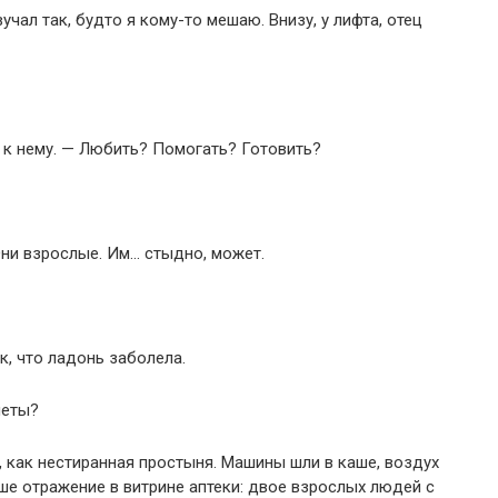
чал так, будто я кому-то мешаю. Внизу, у лифта, отец
 к нему. — Любить? Помогать? Готовить?
Они взрослые. Им… стыдно, может.
к, что ладонь заболела.
леты?
, как нестиранная простыня. Машины шли в каше, воздух
ше отражение в витрине аптеки: двое взрослых людей с