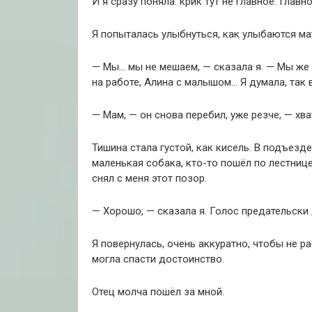
И я сразу поняла: крик тут не главное. Главно
Я попыталась улыбнуться, как улыбаются мат
— Мы… мы не мешаем, — сказала я. — Мы же н
на работе, Алина с малышом… Я думала, так 
— Мам, — он снова перебил, уже резче, — хва
Тишина стала густой, как кисель. В подъезд
маленькая собака, кто-то пошёл по лестнице
снял с меня этот позор.
— Хорошо, — сказала я. Голос предательски 
Я повернулась, очень аккуратно, чтобы не р
могла спасти достоинство.
Отец молча пошёл за мной.