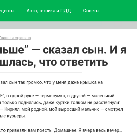
ецепты
Авто, техника и ПДД
Советы
Главная страница
льше” — сказал сын. И я
шлась, что ответить
азал сын так громко, что у меня даже крышка на
”, в одной руке — термосумка, в другой — маленький
 только поднялись, даже куртки толком не расстегнули:
н — Кирилл, мой родной, мой выросший мальчик — смотрел
вые курьеры.
о привезли вам поесть. Домашнее. Я вчера весь вечер…