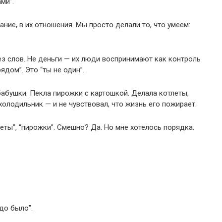
ми”.
тание, в их отношения. Мы просто делали то, что умеем:
ез слов. Не деньги — их люди воспринимают как контроль
рядом”. Это “ты не один”.
бабушки. Пекла пирожки с картошкой. Делала котлеты,
олодильник — и не чувствовал, что жизнь его пожирает.
леты”, “пирожки”. Смешно? Да. Но мне хотелось порядка.
до было”.