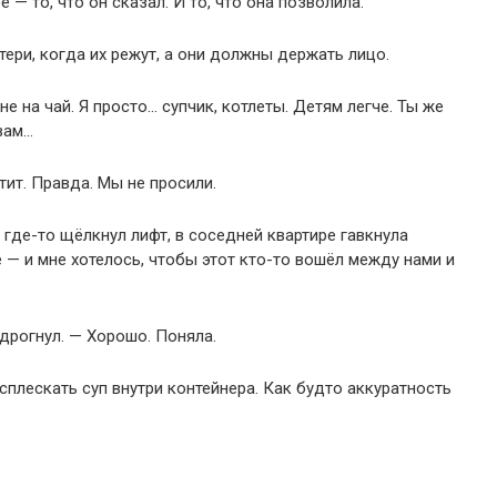
е — то, что он сказал. И то, что она позволила.
ери, когда их режут, а они должны держать лицо.
е на чай. Я просто… супчик, котлеты. Детям легче. Ты же
вам…
тит. Правда. Мы не просили.
е где-то щёлкнул лифт, в соседней квартире гавкнула
 — и мне хотелось, чтобы этот кто-то вошёл между нами и
дрогнул. — Хорошо. Поняла.
асплескать суп внутри контейнера. Как будто аккуратность