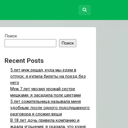
Поиск
Поиск
Recent Posts
5 лет муж решал, куда мы едем в
отпуск: я купила билеты на поезд без
него
Муж 7 лет увозил урожай сестре
мешками: я засадила поле цветами
5 лет сожительница называла меня
удобным: после одного подслушанного
разговора я сложил вещи
В 18 лет дочь привела компанию и
ждала угощения: я сказала, что кухня