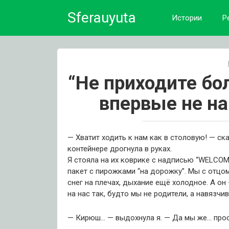
Skip
Sferauyuta
to
Истории
Р
content
“Не приходите бо
впервые не на
— Хватит ходить к нам как в столовую! — ск
контейнере дрогнула в руках.
Я стояла на их коврике с надписью “WELCOME
пакет с пирожками “на дорожку”. Мы с отцом
снег на плечах, дыхание ещё холодное. А о
на нас так, будто мы не родители, а навязчи
— Кирюш… — выдохнула я. — Да мы же… прост