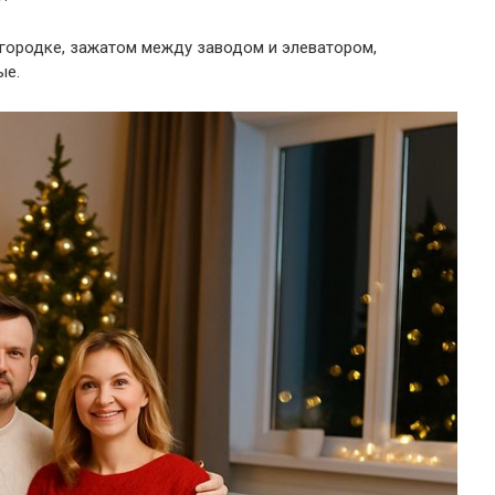
х городке, зажатом между заводом и элеватором,
ые.