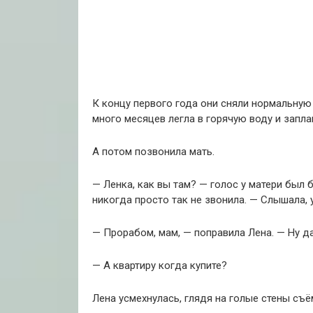
К концу первого года они сняли нормальную
много месяцев легла в горячую воду и заплак
А потом позвонила мать.
— Ленка, как вы там? — голос у матери был 
никогда просто так не звонила. — Слышала, 
— Прорабом, мам, — поправила Лена. — Ну да
— А квартиру когда купите?
Лена усмехнулась, глядя на голые стены съё