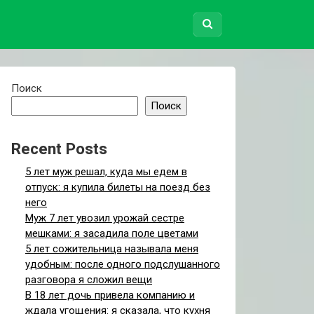
Поиск
Поиск
Recent Posts
5 лет муж решал, куда мы едем в
отпуск: я купила билеты на поезд без
него
Муж 7 лет увозил урожай сестре
мешками: я засадила поле цветами
5 лет сожительница называла меня
удобным: после одного подслушанного
разговора я сложил вещи
В 18 лет дочь привела компанию и
ждала угощения: я сказала, что кухня