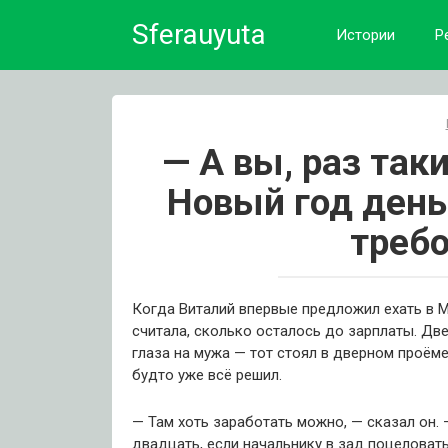
Skip
Sferauyuta
to
Истории
Р
content
— А вы, раз так
Новый год день
требо
Когда Виталий впервые предложил ехать в М
считала, сколько осталось до зарплаты. Две
глаза на мужа — тот стоял в дверном проёме
будто уже всё решил.
— Там хоть заработать можно, — сказал он.
двадцать, если начальнику в зад поцеловат