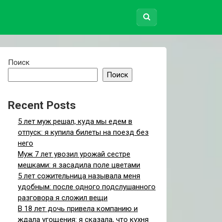
Поиск
Поиск
Recent Posts
5 лет муж решал, куда мы едем в
отпуск: я купила билеты на поезд без
него
Муж 7 лет увозил урожай сестре
мешками: я засадила поле цветами
5 лет сожительница называла меня
удобным: после одного подслушанного
разговора я сложил вещи
В 18 лет дочь привела компанию и
ждала угощения: я сказала, что кухня