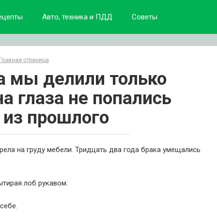
ецепты
Авто, техника и ПДД
Советы
Главная страница
а мы делили только
на глаза не попались
 из прошлого
трела на груду мебели. Тридцать два года брака умещались
ытирая лоб рукавом.
себе.