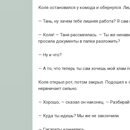
Коля остановился у комода и обернулся. Лиц
— Тань, ну зачем тебе лишняя работа? Я сам 
— Коля! — Таня рассмеялась. — Ты же ненав
просила документы в папки разложить?
— Ну и что?
— А то, что теперь ты сам хочешь мой хлам 
Коля открыл рот, потом закрыл. Подошел к ок
нервничает сильно.
— Хорошо, — сказал он наконец. — Разбирай.
— Куда ты идешь? Мы же не закончили.
— Сигареты кончились.