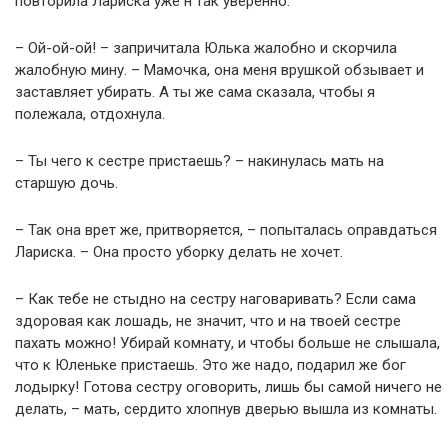
повторила Лариска уже н так уверенно.
– Ой-ой-ой! – запричитала Юлька жалобно и скорчила
жалобную мину. – Мамочка, она меня врушкой обзывает и
заставляет убирать. А ты же сама сказала, чтобы я
полежала, отдохнула.
– Ты чего к сестре пристаешь? – накинулась мать на
старшую дочь.
– Так она врет же, притворяется, – попыталась оправдаться
Лариска. – Она просто уборку делать не хочет.
– Как тебе не стыдно на сестру наговаривать? Если сама
здоровая как лошадь, не значит, что и на твоей сестре
пахать можно! Убирай комнату, и чтобы больше не слышала,
что к Юленьке пристаешь. Это же надо, подарил же бог
лодырку! Готова сестру оговорить, лишь бы самой ничего не
делать, – мать, сердито хлопнув дверью вышла из комнаты.