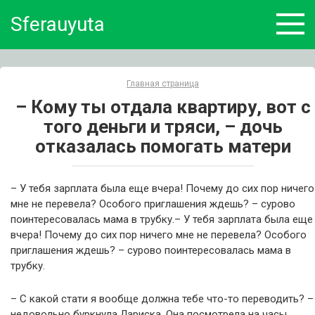
Skip
Sferauyuta
to
content
Главная страница
– Кому ты отдала квартиру, вот с
того деньги и тряси, – дочь
отказалась помогать матери
– У тебя зарплата была еще вчера! Почему до сих пор ничего
мне не перевела? Особого приглашения ждешь? – сурово
поинтересовалась мама в трубку.– У тебя зарплата была еще
вчера! Почему до сих пор ничего мне не перевела? Особого
приглашения ждешь? – сурово поинтересовалась мама в
трубку.
– С какой стати я вообще должна тебе что-то переводить? –
недовольно буркнула Лариска. Она посмотрела на часы,