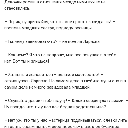
Девочки росли, а отношения между ними лучше не
становились.
– Лорик, ну признайся, что ты мне просто завидуешь! –
пропела младшая сестра, подводя ресницы.
– Гм, чему завидовать-то? – не поняла Лариска.
– Как чему? Я что не попрошу, мне все покупают, а тебе –
нет. Вот ты и злишься!
– Ха, ныть и жаловаться – великое мастерство! –
огрызнулась Лариска. На самом деле в глубине души она и в
самом деле немного завидовала младшей.
– Слушай, а давай я тебя научу! – Юлька сверкнула глазами. –
Ну правда, что ты у нас как бедная родственница?
– Нет уж, это ты у нас мастерица подлизываться, слезки лить
и торить своим нытьем себе дорожку в светлое будущее.