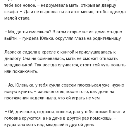
тебе все новое, – недоумевала мать, открывая дверцу
шкафа. – Да и не выросла ты за этот месяц, чтобы одежда
малой стала.
– Ма, да ты смеешься? В этом старье же из дома стыдно
выйти, – гундела Юлька, округляя глаза на родительницу.
Лариска сидела в кресле с книгой и прислушивалась к
диалогу. Она не сомневалась, мать не сможет отказать
младшенькой. Так всегда случается, стоит той чуть поныть
или поканючить.
– Ах, Юленька, у тебя кукла совсем плохенькая уже, нужно
новую купить, – заявлял отец после того, как дочь на
протяжении недели ныла, что ей играть не чем.
– Ой, доченька, отдохни, полежи, раз у тебя ножки болят, и
головка кружится, а на даче в другой раз поможешь, –
кудахтала мать над младшей в другой день.