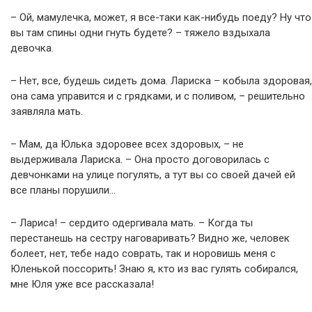
– Ой, мамулечка, может, я все-таки как-нибудь поеду? Ну что
вы там спины одни гнуть будете? – тяжело вздыхала
девочка.
– Нет, все, будешь сидеть дома. Лариска – кобыла здоровая,
она сама управится и с грядками, и с поливом, – решительно
заявляла мать.
– Мам, да Юлька здоровее всех здоровых, – не
выдерживала Лариска. – Она просто договорилась с
девчонками на улице погулять, а тут вы со своей дачей ей
все планы порушили…
– Лариса! – сердито одергивала мать. – Когда ты
перестанешь на сестру наговаривать? Видно же, человек
болеет, нет, тебе надо соврать, так и норовишь меня с
Юленькой поссорить! Знаю я, кто из вас гулять собирался,
мне Юля уже все рассказала!