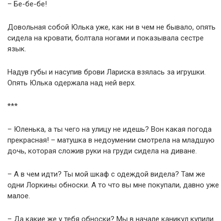
– Бе-бе-бе!
Довольная собой Юлька уже, как ни в чем не бывало, опять
сидела на кровати, болтала ногами и показывала сестре
язык.
Надув губы и насупив брови Лариска взялась за игрушки.
Опять Юлька одержала над ней верх.
***
– Юленька, а ты чего на улицу не идешь? Вон какая погода
прекрасная! – матушка в недоумении смотрела на младшую
дочь, которая сложив руки на груди сидела на диване.
– А в чем идти? Ты мой шкаф с одеждой видела? Там же
одни Лоркины обноски. А то что вы мне покупали, давно уже
малое.
– Да какие же у тебя обноски? Мы в начале каникул купили