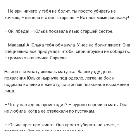
– Не ври, ничего у тебя не болит, ты просто убирать не
хочешь, – шипела в ответ старшая. – Вот все маме расскажу!
– Ой, ябеда! – Юлька показала язык старшей сестре.
– Маааам! А Юлька тебя обманула. У нее не болит живот. Она
специально все придумала, чтобы свои игрушки не собирать,
– громко заканючила Лариска.
На зов в комнату явилась матушка. За секунду до ее
появления Юлька нырнула под одеяло, легла на бок и
поджала коленки к животу, состряпав плаксивое выражение
лица.
– Что у вас здесь происходит? – сурово спросила мать. Она
не любила, когда ее отвлекали по пустякам.
– Юлька врет про живот. Она просто убирать не хочет, –