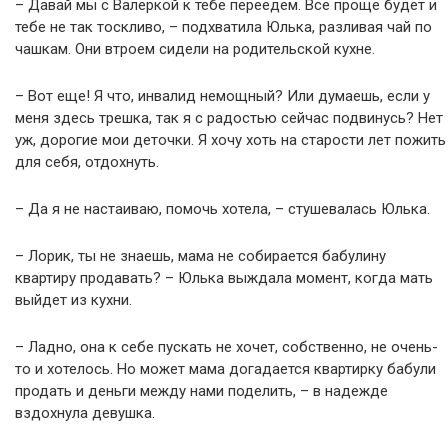
– Давай мы с Валеркой к тебе переедем. Все проще будет и
тебе не так тоскливо, – подхватила Юлька, разливая чай по
чашкам. Они втроем сидели на родительской кухне.
– Вот еще! Я что, инвалид немощный? Или думаешь, если у
меня здесь трешка, так я с радостью сейчас подвинусь? Нет
уж, дорогие мои деточки. Я хочу хоть на старости лет пожить
для себя, отдохнуть.
– Да я не настаиваю, помочь хотела, – стушевалась Юлька.
– Лорик, ты не знаешь, мама не собирается бабулину
квартиру продавать? – Юлька выждала момент, когда мать
выйдет из кухни.
– Ладно, она к себе пускать не хочет, собственно, не очень-
то и хотелось. Но может мама догадается квартирку бабули
продать и деньги между нами поделить, – в надежде
вздохнула девушка.