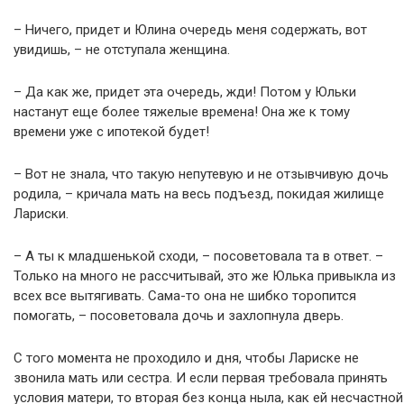
– Ничего, придет и Юлина очередь меня содержать, вот
увидишь, – не отступала женщина.
– Да как же, придет эта очередь, жди! Потом у Юльки
настанут еще более тяжелые времена! Она же к тому
времени уже с ипотекой будет!
– Вот не знала, что такую непутевую и не отзывчивую дочь
родила, – кричала мать на весь подъезд, покидая жилище
Лариски.
– А ты к младшенькой сходи, – посоветовала та в ответ. –
Только на много не рассчитывай, это же Юлька привыкла из
всех все вытягивать. Сама-то она не шибко торопится
помогать, – посоветовала дочь и захлопнула дверь.
С того момента не проходило и дня, чтобы Лариске не
звонила мать или сестра. И если первая требовала принять
условия матери, то вторая без конца ныла, как ей несчастной