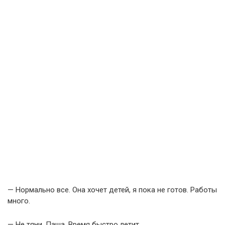
— Нормально все. Она хочет детей, я пока не готов. Работы
много.
— Не тяни, Паша. Время быстро летит.