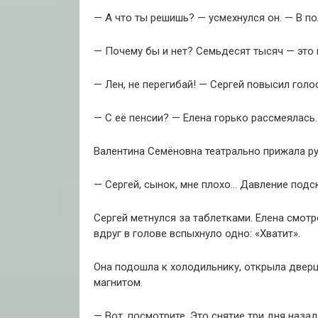
— А что ты решишь? — усмехнулся он. — В п
— Почему бы и нет? Семьдесят тысяч — это 
— Лен, не перегибай! — Сергей повысил голо
— С её пенсии? — Елена горько рассмеялась.
Валентина Семёновна театрально прижала рук
— Сергей, сынок, мне плохо… Давление подск
Сергей метнулся за таблетками. Елена смотр
вдруг в голове вспыхнуло одно: «Хватит».
Она подошла к холодильнику, открыла дверц
магнитом.
— Вот, посмотрите. Это снятие три дня назад