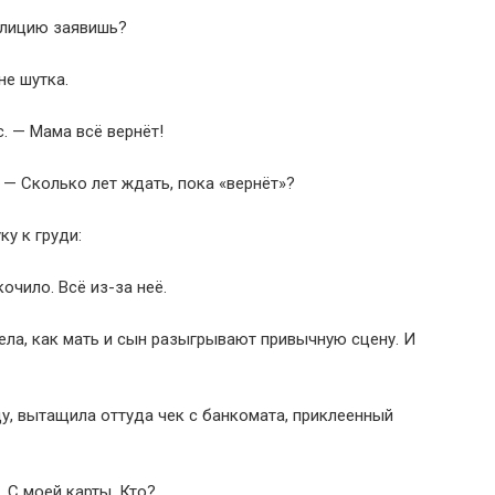
олицию заявишь?
не шутка.
с. — Мама всё вернёт!
 — Сколько лет ждать, пока «вернёт»?
у к груди:
очило. Всё из-за неё.
ела, как мать и сын разыгрывают привычную сцену. И
у, вытащила оттуда чек с банкомата, приклеенный
. С моей карты. Кто?