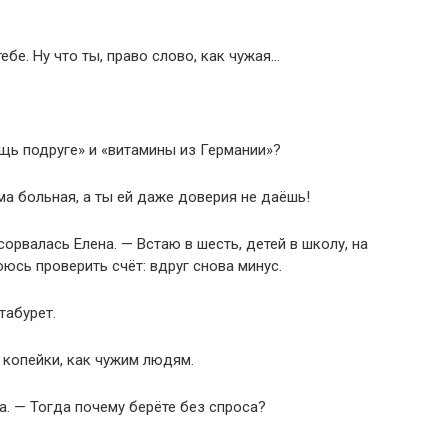
ебе. Ну что ты, право слово, как чужая…
ощь подруге» и «витамины из Германии»?
ма больная, а ты ей даже доверия не даёшь!
рвалась Елена. — Встаю в шесть, детей в школу, на
юсь проверить счёт: вдруг снова минус.
табурет.
 копейки, как чужим людям.
а. — Тогда почему берёте без спроса?