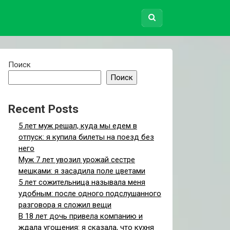
Поиск
Поиск
Recent Posts
5 лет муж решал, куда мы едем в
отпуск: я купила билеты на поезд без
него
Муж 7 лет увозил урожай сестре
мешками: я засадила поле цветами
5 лет сожительница называла меня
удобным: после одного подслушанного
разговора я сложил вещи
В 18 лет дочь привела компанию и
ждала угощения: я сказала, что кухня