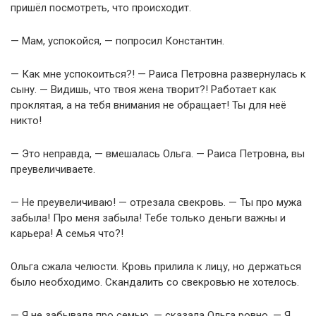
пришёл посмотреть, что происходит.
— Мам, успокойся, — попросил Константин.
— Как мне успокоиться?! — Раиса Петровна развернулась к
сыну. — Видишь, что твоя жена творит?! Работает как
проклятая, а на тебя внимания не обращает! Ты для неё
никто!
— Это неправда, — вмешалась Ольга. — Раиса Петровна, вы
преувеличиваете.
— Не преувеличиваю! — отрезала свекровь. — Ты про мужа
забыла! Про меня забыла! Тебе только деньги важны и
карьера! А семья что?!
Ольга сжала челюсти. Кровь прилила к лицу, но держаться
было необходимо. Скандалить со свекровью не хотелось.
— Я не забывала про семью, — сказала Ольга ровно. — Я