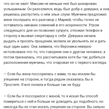
что он не лжёт. Максим не меньше неё был шокирован
услышанным. Он разозлился, ведь был добр к девушке, а она
решилась распустить о нём злые слухи. Мужчина предложил
жене послушать его разговор с Марией, чтобы точно не
оставалось никаких сомнений в его искренности. Утром
следующего дня он позвонил супруге, отложил телефон в
сторону и вызвал секретаршу к себе. Девушка начала
рыдать и просить прощения, молила не увольнять её и дать
ещё один шанс. Она заявила, что Вероника неверно
истолковала что-то, что говорили они о другом человеке, а
потом призналась, что рассчитывала хотя бы так добиться
расположения мужчины, что очаровал её с первого взгляда.
— Если бы жена поссорилась с вами, то вы искали бы
утешение на стороне, и тогда рядом оказалась бы я.
Простите. Я всё поняла и больше так не буду.
— Если бы я поссорился с женой, то я искал бы способ
помириться с ней и больше не доводить до подобного, но
никогда бы не стал искать утешения на стороне. Вы сильно