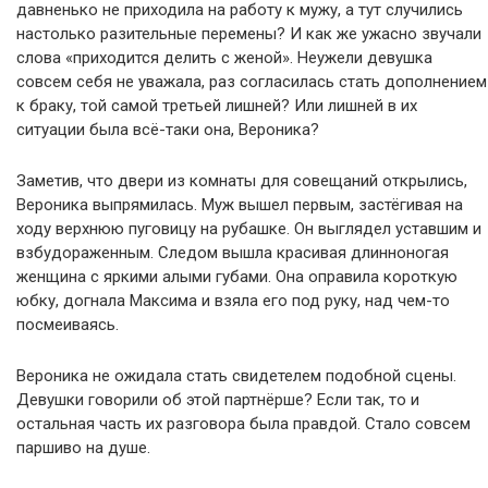
давненько не приходила на работу к мужу, а тут случились
настолько разительные перемены? И как же ужасно звучали
слова «приходится делить с женой». Неужели девушка
совсем себя не уважала, раз согласилась стать дополнением
к браку, той самой третьей лишней? Или лишней в их
ситуации была всё-таки она, Вероника?
Заметив, что двери из комнаты для совещаний открылись,
Вероника выпрямилась. Муж вышел первым, застёгивая на
ходу верхнюю пуговицу на рубашке. Он выглядел уставшим и
взбудораженным. Следом вышла красивая длинноногая
женщина с яркими алыми губами. Она оправила короткую
юбку, догнала Максима и взяла его под руку, над чем-то
посмеиваясь.
Вероника не ожидала стать свидетелем подобной сцены.
Девушки говорили об этой партнёрше? Если так, то и
остальная часть их разговора была правдой. Стало совсем
паршиво на душе.