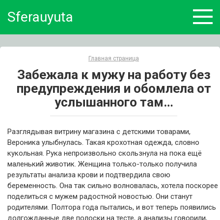
Skip
Sferauyuta
to
content
Главная страница
Забежала к мужу на работу без
предупреждения и обомлела от
услышанного там…
Разглядывая витрину магазина с детскими товарами,
Вероника улыбнулась. Такая крохотная одежда, словно
кукольная. Рука непроизвольно скользнула на пока ещё
маленький животик. Женщина только-только получила
результаты анализа крови и подтвердила свою
беременность. Она так сильно волновалась, хотела поскорее
поделиться с мужем радостной новостью. Они станут
родителями. Полтора года пытались, и вот теперь появились
долгожданные две полоски на тесте, а анализы говорили,