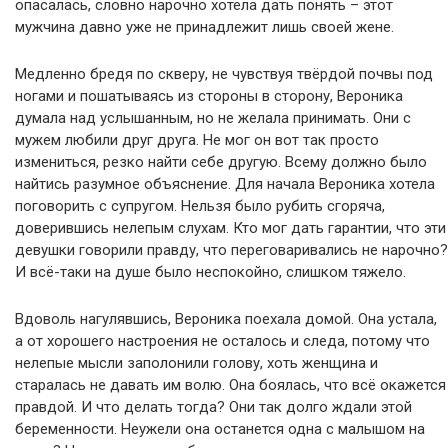
опасалась, словно нарочно хотела дать понять – этот
мужчина давно уже не принадлежит лишь своей жене.
Медленно бредя по скверу, не чувствуя твёрдой почвы под
ногами и пошатываясь из стороны в сторону, Вероника
думала над услышанным, но не желала принимать. Они с
мужем любили друг друга. Не мог он вот так просто
измениться, резко найти себе другую. Всему должно было
найтись разумное объяснение. Для начала Вероника хотела
поговорить с супругом. Нельзя было рубить сгоряча,
доверившись нелепым слухам. Кто мог дать гарантии, что эти
девушки говорили правду, что переговаривались не нарочно?
И всё-таки на душе было неспокойно, слишком тяжело.
Вдоволь нагулявшись, Вероника поехала домой. Она устала,
а от хорошего настроения не осталось и следа, потому что
нелепые мысли заполонили голову, хоть женщина и
старалась не давать им волю. Она боялась, что всё окажется
правдой. И что делать тогда? Они так долго ждали этой
беременности. Неужели она останется одна с малышом на