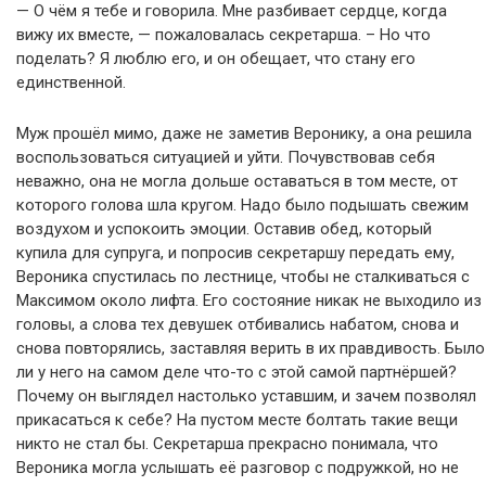
— О чём я тебе и говорила. Мне разбивает сердце, когда
вижу их вместе, — пожаловалась секретарша. – Но что
поделать? Я люблю его, и он обещает, что стану его
единственной.
Муж прошёл мимо, даже не заметив Веронику, а она решила
воспользоваться ситуацией и уйти. Почувствовав себя
неважно, она не могла дольше оставаться в том месте, от
которого голова шла кругом. Надо было подышать свежим
воздухом и успокоить эмоции. Оставив обед, который
купила для супруга, и попросив секретаршу передать ему,
Вероника спустилась по лестнице, чтобы не сталкиваться с
Максимом около лифта. Его состояние никак не выходило из
головы, а слова тех девушек отбивались набатом, снова и
снова повторялись, заставляя верить в их правдивость. Было
ли у него на самом деле что-то с этой самой партнёршей?
Почему он выглядел настолько уставшим, и зачем позволял
прикасаться к себе? На пустом месте болтать такие вещи
никто не стал бы. Секретарша прекрасно понимала, что
Вероника могла услышать её разговор с подружкой, но не