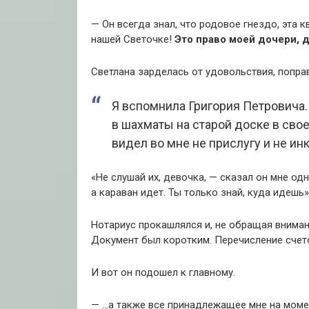
— Он всегда знал, что родовое гнездо, эта 
нашей Светочке!
Это право моей дочери, 
Светлана зарделась от удовольствия, попра
Я вспомнила Григория Петровича. 
в шахматы на старой доске в сво
видел во мне не прислугу и не инк
«Не слушай их, девочка, — сказал он мне о
а караван идет. Ты только знай, куда идешь»
Нотариус прокашлялся и, не обращая внимани
Документ был коротким. Перечисление счет
И вот он подошел к главному.
— …а также все принадлежащее мне на моме