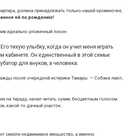
квартира, должна принадлежать только нашей кровиночке,
данное ей по рождению!
вив идеально уложенный локон.
Его тихую улыбку, когда он учил меня играть
ем кабинете. Он единственный в этой семье
убатор для внуков, а человека.
днажды после очередной истерики Тамары. — Собаки лают,
.
я на тираду, начал читать сухим, бесцветным голосом.
ов, какой-то дачный участок…
нт смерти недвижимое имущество, а именно