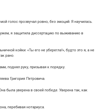
мой голос прозвучал ровно, без эмоций. Я научилась.
мужем, я защитила диссертацию по выживанию в
ьничной койки: «Ты его не уберегла!», будто это я, а не
так рано.
ми, поднял руку, призывая к порядку.
яева Григория Петровича.
на была уверена в своей победе. Уверена так, как
она, перебивая нотариуса.