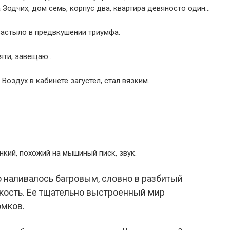
 Зодчих, дом семь, корпус два, квартира девяносто один…
застыло в предвкушении триумфа.
мяти, завещаю…
Воздух в кабинете загустел, стал вязким.
нкий, похожий на мышиный писк, звук.
наливалось багровым, словно в разбитый
кость. Ее тщательно выстроенный мир
омков.