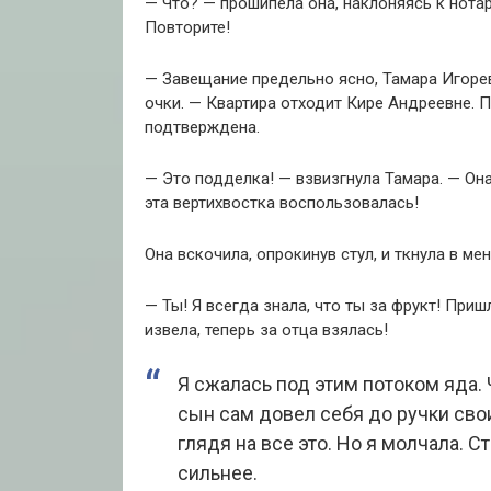
— Что? — прошипела она, наклоняясь к нота
Повторите!
— Завещание предельно ясно, Тамара Игоре
очки. — Квартира отходит Кире Андреевне. 
подтверждена.
— Это подделка! — взвизгнула Тамара. — Она
эта вертихвостка воспользовалась!
Она вскочила, опрокинув стул, и ткнула в ме
— Ты! Я всегда знала, что ты за фрукт! При
извела, теперь за отца взялась!
Я сжалась под этим потоком яда. Ч
сын сам довел себя до ручки свои
глядя на все это. Но я молчала. 
сильнее.