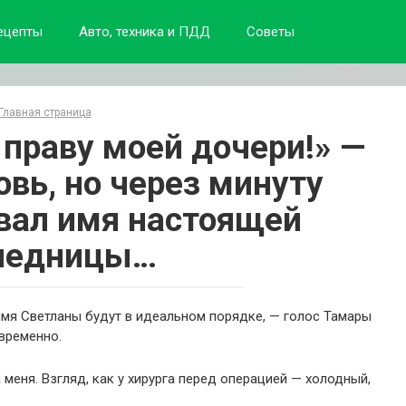
ецепты
Авто, техника и ПДД
Советы
Главная страница
 праву моей дочери!» —
овь, но через минуту
звал имя настоящей
ледницы…
имя Светланы будут в идеальном порядке, — голос Тамары
временно.
 меня. Взгляд, как у хирурга перед операцией — холодный,