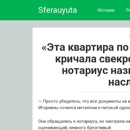
Skip
Sferauyuta
to
Истории
Р
content
«Эта квартира по
кричала свекр
нотариус на
нас
— Просто убедитесь, что все документы на 
Игоревны сочился металлом и патокой одно
Она обращалась к нотариусу, но смотрела на
оценивающий, немного брезгливый.