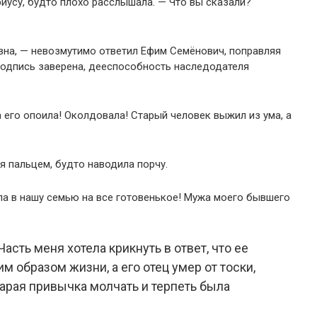
риусу, будто плохо расслышала. — Что вы сказали?
вна, — невозмутимо ответил Ефим Семёнович, поправляя
Подпись заверена, дееспособность наследодателя
 его опоила! Околдовала! Старый человек выжил из ума, а
ня пальцем, будто наводила порчу.
шла в нашу семью на все готовенькое! Мужа моего бывшего
асть меня хотела крикнуть в ответ, что ее
м образом жизни, а его отец умер от тоски,
Старая привычка молчать и терпеть была