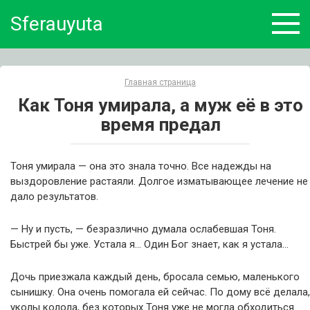
Skip
Sferauyuta
to
content
Главная страница
Как Тоня умирала, а муж её в это
время предал
Тоня умирала — она это знала точно. Все надежды на
выздоровление растаяли. Долгое изматывающее лечение не
дало результатов.
— Ну и пусть, — безразлично думала ослабевшая Тоня.
Быстрей бы уже. Устала я… Один Бог знает, как я устала…
Дочь приезжала каждый день, бросала семью, маленького
сынишку. Она очень помогала ей сейчас. По дому всё делала,
уколы колола, без которых Тоня уже не могла обходиться.