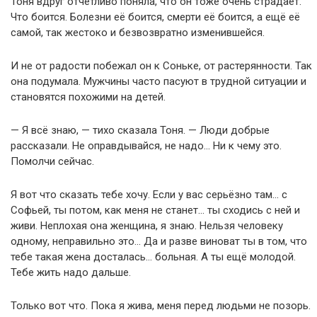
Тоня вдруг отчётливо поняла, что он тоже очень страдает.
Что боится. Болезни её боится, смерти её боится, а ещё её
самой, так жестоко и безвозвратно изменившейся.
И не от радости побежал он к Соньке, от растерянности. Так
она подумала. Мужчины часто пасуют в трудной ситуации и
становятся похожими на детей.
— Я всё знаю, — тихо сказала Тоня. — Люди добрые
рассказали. Не оправдывайся, не надо… Ни к чему это.
Помолчи сейчас.
Я вот что сказать тебе хочу. Если у вас серьёзно там… с
Софьей, ты потом, как меня не станет… ты сходись с ней и
живи. Неплохая она женщина, я знаю. Нельзя человеку
одному, неправильно это… Да и разве виноват ты в том, что
тебе такая жена досталась… больная. А ты ещё молодой.
Тебе жить надо дальше.
Только вот что. Пока я жива, меня перед людьми не позорь.