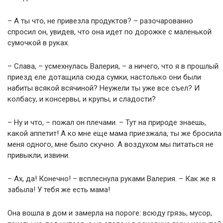
– А ты что, не привезла продуктов? – разочарованно
спросил он, увидев, что она идет по дорожке с маленькой
сумочкой в руках.
– Слава, – усмехнулась Валерия, – а ничего, что я в прошлый
приезд еле дотащила сюда сумки, настолько они были
набиты всякой всячиной? Неужели ты уже все съел? И
колбасу, и консервы, и крупы, и сладости?
– Ну и что, – пожал он плечами. – Тут на природе знаешь,
какой аппетит! А ко мне еще мама приезжала, ты же бросила
меня одного, мне было скучно. А воздухом мы питаться не
привыкли, извини.
– Ах, да! Конечно! – всплеснула руками Валерия. – Как же я
забыла! У тебя же есть мама!
Она вошла в дом и замерла на пороге: всюду грязь, мусор,