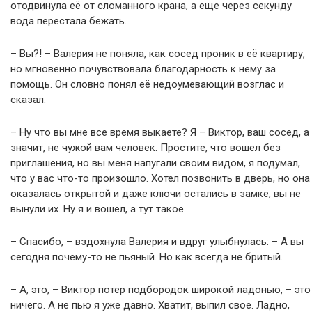
отодвинула её от сломанного крана, а еще через секунду
вода перестала бежать.
– Вы?! – Валерия не поняла, как сосед проник в её квартиру,
но мгновенно почувствовала благодарность к нему за
помощь. Он словно понял её недоумевающий возглас и
сказал:
– Ну что вы мне все время выкаете? Я – Виктор, ваш сосед, а
значит, не чужой вам человек. Простите, что вошел без
приглашения, но вы меня напугали своим видом, я подумал,
что у вас что-то произошло. Хотел позвонить в дверь, но она
оказалась открытой и даже ключи остались в замке, вы не
вынули их. Ну я и вошел, а тут такое…
– Спасибо, – вздохнула Валерия и вдруг улыбнулась: – А вы
сегодня почему-то не пьяный. Но как всегда не бритый.
– А, это, – Виктор потер подбородок широкой ладонью, – это
ничего. А не пью я уже давно. Хватит, выпил свое. Ладно,