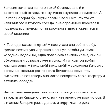
Валерия вскинула на него такой беспомощный и
расстроенный взгляд, что мужчина смутился и замолчал. А
из глаз Валерии брызнули слезы. Чтобы скрыть это от
навязчивого и грубого соседа, она опрометью вбежала в
подъезд и, с трудом попав ключами в дверь, скрылась в
своей квартире.
– Господи, какая я глупая! – постучала она себя по лбу,
громко всхлипнула и прошла в ванную, чтобы умыться
холодной водой, но, едва повернула вентиль крана, как он
обломился и остался у неё в руках. Из открытой трубы
хлынула вода. – Боже мой! Боже мой!! – закричала Валерия,
вспомнив сколько раз просила Вячеслава поменять
смеситель и вот теперь она могла испортить свою квартиру и
затопить соседей.
Несчастная женщина схватила полотенце и попыталась
заткнуть им бьющую струю, но у неё ничего не получилось. В
отчаянии Валерия разрыдалась и вдруг чья-то рука