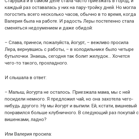
Старушка и в самом деле стала часто приезжать в город, и
каждый раз оставалась у них на пару-тройку дней. Но могла
погостить всего несколько часов, обычно в то время, когда
Валерия была на работе. И радость Леры постепенно стала
сменяться недоумением и даже обидой:
– Слава, принеси, пожалуйста, йогурт, – вежливо просила
Лера, вернувшись с работы, – в холодильнике было четыре
бутылочки. Знаешь, сегодня так болит желудок… Хочется
чего-то такого, прохладного.
И слышала в ответ:
– Малыш, йогурта не осталось. Приезжала мама, мы с ней
посидели немного. Я предложил чай, но она захотела чего-
нибудь другого. Ну мы йогурт и выпили. Ей, кстати, вишневый
понравился больше клубничного. В следующий раз покупай с
вишенками, ладно?
Или Валерия просила: