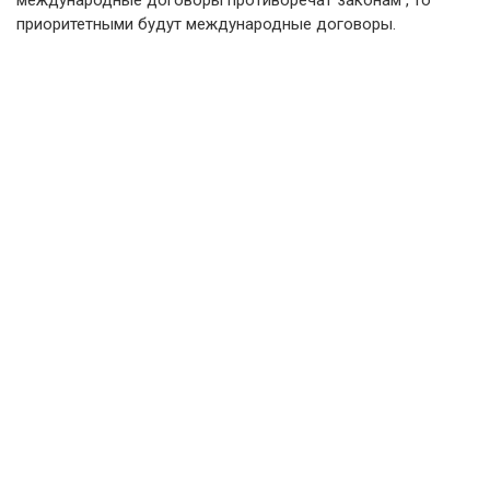
международные договоры противоречат законам , то
приоритетными будут международные договоры.