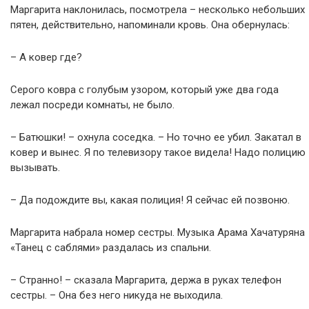
Маргарита наклонилась, посмотрела – несколько небольших
пятен, действительно, напоминали кровь. Она обернулась:
– А ковер где?
Серого ковра с голубым узором, который уже два года
лежал посреди комнаты, не было.
– Батюшки! – охнула соседка. – Но точно ее yбил. Закатал в
ковер и вынес. Я по телевизору такое видела! Надо полицию
вызывать.
– Да подождите вы, какая полиция! Я сейчас ей позвоню.
Маргарита набрала номер сестры. Музыка Арама Хачатуряна
«Танец с саблями» раздалась из спальни.
– Странно! – сказала Маргарита, держа в руках телефон
сестры. – Она без него никуда не выходила.