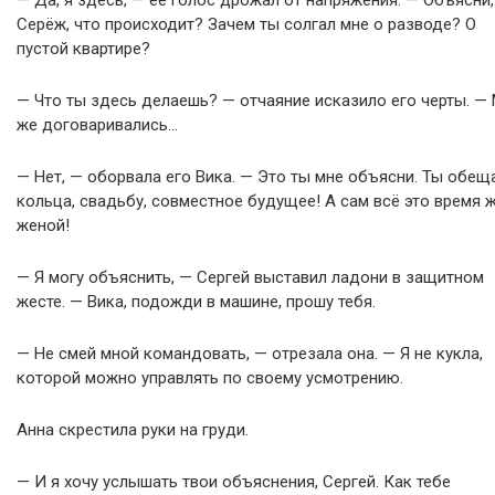
— Да, я здесь, — её голос дрожал от напряжения. — Объясни,
Серёж, что происходит? Зачем ты солгал мне о разводе? О
пустой квартире?
— Что ты здесь делаешь? — отчаяние исказило его черты. —
же договаривались…
— Нет, — оборвала его Вика. — Это ты мне объясни. Ты обещ
кольца, свадьбу, совместное будущее! А сам всё это время 
женой!
— Я могу объяснить, — Сергей выставил ладони в защитном
жесте. — Вика, подожди в машине, прошу тебя.
— Не смей мной командовать, — отрезала она. — Я не кукла,
которой можно управлять по своему усмотрению.
Анна скрестила руки на груди.
— И я хочу услышать твои объяснения, Сергей. Как тебе