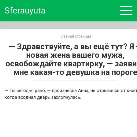
Skip
Sferauyuta
to
content
Главная страница
— Здравствуйте, а вы ещё тут? Я
новая жена вашего мужа,
освобождайте квартирку, — заяви
мне какая-то девушка на порог
— Ты сегодня рано, — произнесла Анна, не отрываясь от книг
когда входная дверь захлопнулась.