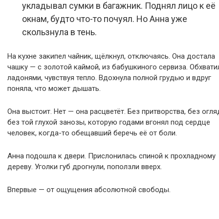
укладывал сумки в багажник. Поднял лицо к её
окнам, будто что-то почуял. Но Анна уже
скользнула в тень.
На кухне закипел чайник, щёлкнул, отключаясь. Она достала
чашку — с золотой каймой, из бабушкиного сервиза. Обхвати
ладонями, чувствуя тепло. Вдохнула полной грудью и вдруг
поняла, что может дышать.
Она выстоит. Нет — она расцветёт. Без притворства, без огля
без той глухой занозы, которую годами вгонял под сердце
человек, когда-то обещавший беречь её от боли.
Анна подошла к двери. Прислонилась спиной к прохладному
дереву. Уголки губ дрогнули, поползли вверх.
Впервые — от ощущения абсолютной свободы.