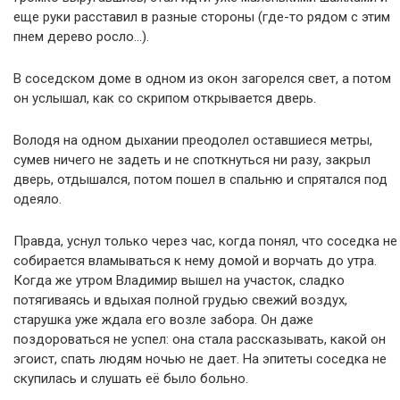
еще руки расставил в разные стороны (где-то рядом с этим
пнем дерево росло…).
В соседском доме в одном из окон загорелся свет, а потом
он услышал, как со скрипом открывается дверь.
Володя на одном дыхании преодолел оставшиеся метры,
сумев ничего не задеть и не споткнуться ни разу, закрыл
дверь, отдышался, потом пошел в спальню и спрятался под
одеяло.
Правда, уснул только через час, когда понял, что соседка не
собирается вламываться к нему домой и ворчать до утра.
Когда же утром Владимир вышел на участок, сладко
потягиваясь и вдыхая полной грудью свежий воздух,
старушка уже ждала его возле забора. Он даже
поздороваться не успел: она стала рассказывать, какой он
эгоист, спать людям ночью не дает. На эпитеты соседка не
скупилась и слушать её было больно.