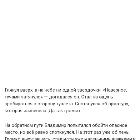
Глянул вверх, а на небе ни одной звездочки: «Наверное,
тучами затянуло» — догадался он. Стал на ощупь
пробираться в сторону туалета. Споткнулся об арматуру,
которая зазвенела. Да так громко…
На обратном пути Владимир попытался обойти опасное
место, но всё равно споткнулся. На этот раз уже об пень.
Громко выругавшись, стал идти уже маленькими шажками и