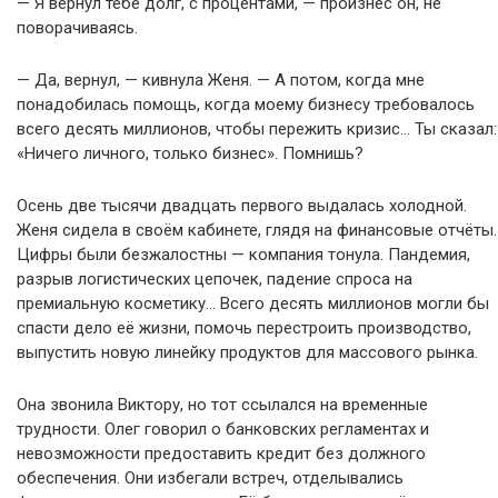
— Я вернул тебе долг, с процентами, — произнёс он, не
поворачиваясь.
— Да, вернул, — кивнула Женя. — А потом, когда мне
понадобилась помощь, когда моему бизнесу требовалось
всего десять миллионов, чтобы пережить кризис… Ты сказал:
«Ничего личного, только бизнес». Помнишь?
Осень две тысячи двадцать первого выдалась холодной.
Женя сидела в своём кабинете, глядя на финансовые отчёты.
Цифры были безжалостны — компания тонула. Пандемия,
разрыв логистических цепочек, падение спроса на
премиальную косметику… Всего десять миллионов могли бы
спасти дело её жизни, помочь перестроить производство,
выпустить новую линейку продуктов для массового рынка.
Она звонила Виктору, но тот ссылался на временные
трудности. Олег говорил о банковских регламентах и
невозможности предоставить кредит без должного
обеспечения. Они избегали встреч, отделывались