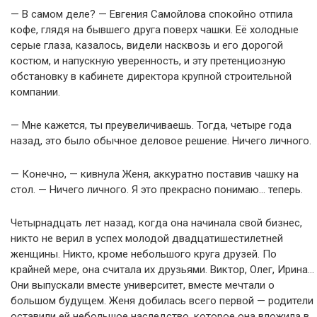
— В самом деле? — Евгения Самойлова спокойно отпила
кофе, глядя на бывшего друга поверх чашки. Её холодные
серые глаза, казалось, видели насквозь и его дорогой
костюм, и напускную уверенность, и эту претенциозную
обстановку в кабинете директора крупной строительной
компании.
— Мне кажется, ты преувеличиваешь. Тогда, четыре года
назад, это было обычное деловое решение. Ничего личного.
— Конечно, — кивнула Женя, аккуратно поставив чашку на
стол. — Ничего личного. Я это прекрасно понимаю… теперь.
Четырнадцать лет назад, когда она начинала свой бизнес,
никто не верил в успех молодой двадцатишестилетней
женщины. Никто, кроме небольшого круга друзей. По
крайней мере, она считала их друзьями. Виктор, Олег, Ирина…
Они выпускали вместе университет, вместе мечтали о
большом будущем. Женя добилась всего первой — родители
оставили ей небольшое наследство, которое она вложила в