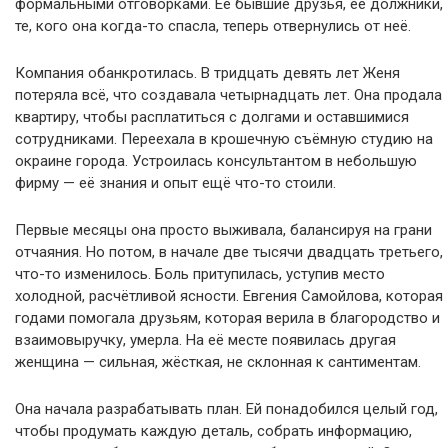
формальными отговорками. Её бывшие друзья, её должники,
те, кого она когда-то спасла, теперь отвернулись от неё.
Компания обанкротилась. В тридцать девять лет Женя
потеряла всё, что создавала четырнадцать лет. Она продала
квартиру, чтобы расплатиться с долгами и оставшимися
сотрудниками. Переехала в крошечную съёмную студию на
окраине города. Устроилась консультантом в небольшую
фирму — её знания и опыт ещё что-то стоили.
Первые месяцы она просто выживала, балансируя на грани
отчаяния. Но потом, в начале две тысячи двадцать третьего,
что-то изменилось. Боль притупилась, уступив место
холодной, расчётливой ясности. Евгения Самойлова, которая
годами помогала друзьям, которая верила в благородство и
взаимовыручку, умерла. На её месте появилась другая
женщина — сильная, жёсткая, не склонная к сантиментам.
Она начала разрабатывать план. Ей понадобился целый год,
чтобы продумать каждую деталь, собрать информацию,