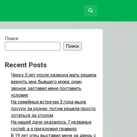
Поиск
Поиск
Recent Posts
Через 5 лет после развода мать решила
вернуть мне бывшего мужа: один
звонок заставил меня поставить
условие
На семейных встречах 3 года мыла
посуду за родню: потом решила просто
остаться за столом
На нашей даче оказалось 7 незваных
гостей: а я предложил правило
В 19 лет отец выставил меня за дверь с