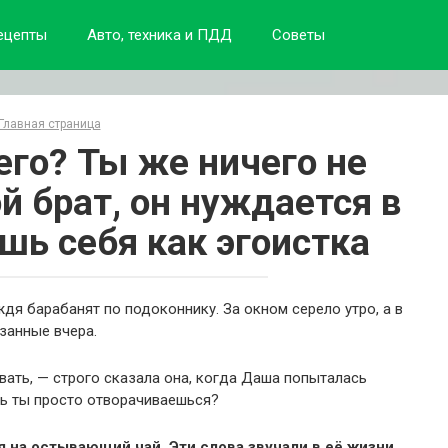
ецепты
Авто, техника и ПДД
Советы
Главная страница
его? Ты же ничего не
й брат, он нуждается в
ёшь себя как эгоистка
ждя барабанят по подоконнику. За окном серело утро, а в
азанные вчера.
вать, — строго сказала она, когда Даша попыталась
рь ты просто отворачиваешься?
я на остывающий чай. Эти слова звучали в её жизни