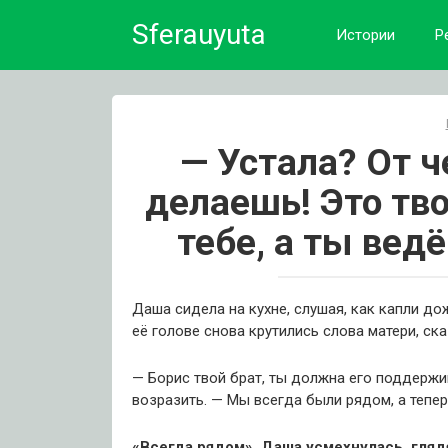
Skip
Sferauyuta
to
Истории
Р
content
— Устала? От ч
делаешь! Это тво
тебе, а ты вед
Даша сидела на кухне, слушая, как капли до
её голове снова крутились слова матери, ск
— Борис твой брат, ты должна его поддержи
возразить. — Мы всегда были рядом, а тепе
«Всегда рядом». Даша усмехнулась, гляд