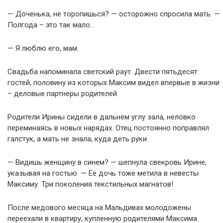
— Доченька, не торопишься? — осторожно спросила мать. —
Полгода – это так мало…
— Я люблю его, мам.
Свадьба напоминала светский раут. Двести пятьдесят
гостей, половину из которых Максим видел впервые в жизни
– деловые партнеры родителей.
Родители Ирины сидели в дальнем углу зала, неловко
переминаясь в новых нарядах. Отец постоянно поправлял
галстук, а мать не знала, куда деть руки.
— Видишь женщину в синем? — шепнула свекровь Ирине,
указывая на гостью. — Ее дочь тоже метила в невесты
Максиму. Три поколения текстильных магнатов!
После медового месяца на Мальдивах молодожены
переехали в квартиру, купленную родителями Максима.