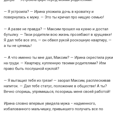
— Я устроила? — Ирина уложила дочь в кроватку и
повернулась к мужу. — Это ты кричал про нищую семью!
— А разве не правда? — Максим прошел на кухню и достал
бутылку. — Твои родители всю жизнь прозябают в хрущевке!
Я дал тебе все это, — он обвел рукой роскошную квартиру, —
а ты не ценишь!
— А что именно ты мне дал, Максим? — Ирина скрестила руки
на груди. — Квартиру, купленную твоими родителями? Или
право быть послушной куклой?
— Я вытащил тебя из грязи! — заорал Максим, расплескивав
напиток. — Дал тебе статус, положение в обществе! А ты?
Вечно споришь, упрямишься, позоришь меня своей работой!
Ирина словно впервые увидела мужа – надменного,
избалованного мальчишку, привыкшего получать все по