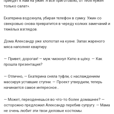
приедет к нам на ужин. Я всё приготовлю, от тебя нужен
только салат».
Екатерина вздохнула, убирая телефон в сумку. Ужин со
свекровью снова превратится в череду колких замечаний и
тяжёлых взглядов.
Дома Александр уже хлопотал на кухне. Запах жареного
мяса наполнял квартиру.
— Привет, дорогая! — муж чмокнул Катю в щёку. — Как
прошла презентация?
— Отлично, — Екатерина сняла туфли, с наслаждением
массируя уставшие ступни. — Проект утвердили, теперь
начинается самое интересное…
— Может, переоденешься во что-то более домашнее? —
осторожно предложил Александр перебив супругу. — Мама
не очень любит эти твои деловые костюмы.