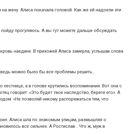
на жену. Алиса покачала головой. Как же ей надоели эти
й, пойду прогуляюсь. А вы тут можете дальше обсуждать
екровь наедине. В прихожей Алиса замерла, услышав слова
 А ведь можно было бы все проблемы решить…
о лестнице, а в голове крутились воспоминания. Вот она с
тец говорит: «Это будет твое наследство, береги его». А
ходом: «Не позволяй никому распоряжаться тем, что
оил. Алиса шла по знакомым улицам, размышляя о
новилось все сильнее. А Ростислав… Что ж, муж в