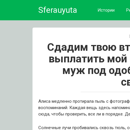
Skip
Sferauyuta
to
Истории
Р
content
Сдадим твою вт
выплатить мой 
муж под одо
с
Алиса медленно протирала пыль с фотографи
воспоминаний. Каждая вещь здесь напомина
сюда, чтобы проверить, все ли в порядке. Д
Солнечные лучи пробивались сквозь тюль, о