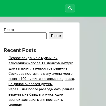
Поиск
Поиск
Recent Posts
Первое свидание с мужчиной
закончилось после 11 звонков матери:
дома я приняла непростое решение
Свекровь поставила цену имени моего
сына в 100 тысяч: я согласия не давала,
но финал оказался другим
Через 5 лет после развода мать решила
вернуть мне бывшего мужа: один
звонок заставил меня поставить
условие