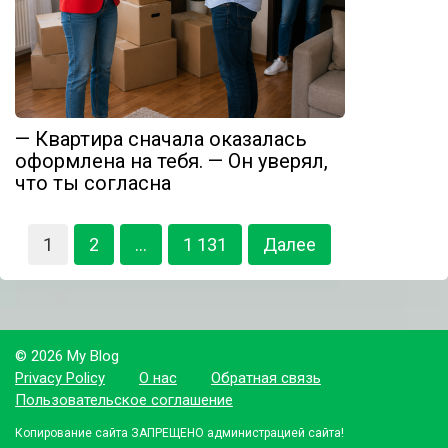
— Квартира сначала оказалась
оформлена на тебя. — Он уверял,
что ты согласна
Пагинация
1
2
…
1 131
Далее
записей
© 2026 My Blog
Privacy Policy
О нас
Обратная связь
Пользовательское соглашение
Копирование сайта ЗАПРЕЩЕНО администрацией сайта!