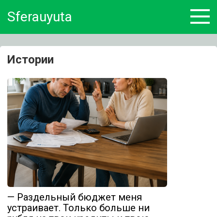
Skip
Sferauyuta
to
content
Истории
— Раздельный бюджет меня
устраивает. Только больше ни